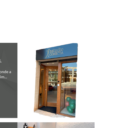
L
donde a
im...