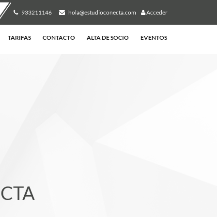
933211146
hola@estudioconecta.com
Acceder
TARIFAS
CONTACTO
ALTA DE SOCIO
EVENTOS
ECTA