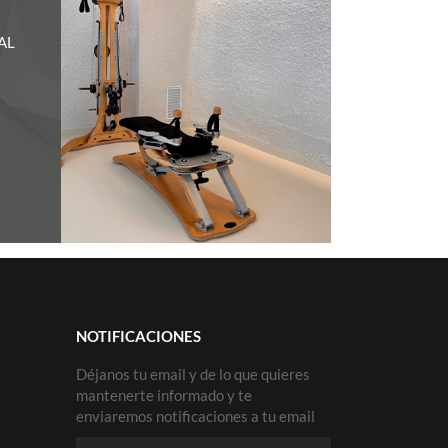
AL
NOTIFICACIONES
Déjanos tu email y de lo que quieres
mantenerte informado y te
enviaremos notificaciones a tu email
Email