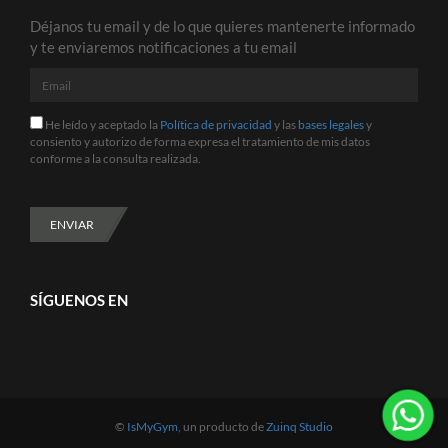
Déjanos tu email y de lo que quieres mantenerte informado
y te enviaremos notificaciones a tu email
Email
He
He leído y aceptado la
Política de privacidad
y las
bases legales
y
leído
consiento y autorizo de forma expresa el tratamiento de mis datos
y
conforme a la consulta realizada.
aceptado
la
Política
de
ENVIAR
privacidad
y
las
bases
SÍGUENOS EN
legales
y
consiento
y
autorizo
de
forma
expresa
©
IsMyGym
, un producto de
Zuinq Studio
el